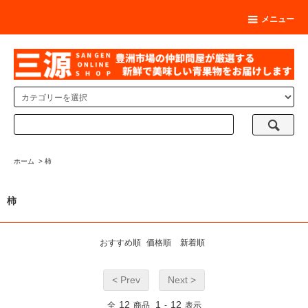
メニュー
ホーム
>
柿
柿
おすすめ順
価格順
新着順
< Prev
Next >
12
1
12
全
商品
-
表示