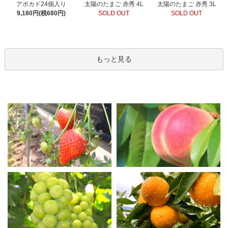
太陽のたまご 赤秀 4L
アボカド24個入り
太陽のたまご 赤秀 3L
SOLD OUT
9,180円(税680円)
SOLD OUT
もっと見る