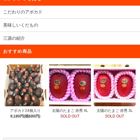
こだわりのアボカド
美味しいくだもの
三源の紹介
おすすめ商品
太陽のたまご 赤秀 4L
アボカド24個入り
太陽のたまご 赤秀 3L
SOLD OUT
9,180円(税680円)
SOLD OUT