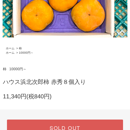
ホーム
>
柿
ホーム
>
10000円～
柿
10000円～
ハウス浜北次郎柿 赤秀８個入り
11,340円(税840円)
SOLD OUT